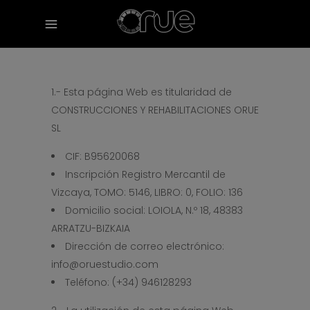
1.- Esta página Web es titularidad de
CONSTRUCCIONES Y REHABILITACIONES ORUE
SL
CIF: B95620068
Inscripción Registro Mercantil de
Vizcaya, TOMO: 5146, LIBRO: 0, FOLIO: 136
Domicilio social: LOIOLA, N.º 18, 48383
ARRATZU-BIZKAIA
Dirección de correo electrónico:
info@oruestudio.com
Teléfono: (+34) 946128293