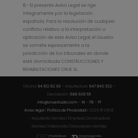
8.- El presente Aviso Legal se rige
íntegramente por la legislación
española. Para la resolución de cualquier
conflicto relativo a la interpretación o
aplicación de este Aviso Legal, el Usuario
se somete expresamente a la
jurisdicción de los tribunales en donde
esté domiciliada CONSTRUCCIONES Y
REHABILITACIONES ORUE SL.
Oficina:
94 612 82 93
– Arquitectura:
647 840 332
–
Decoración:
688 608 511
info@oruestudio.com
–
IN
–
FB
–
PI
Aviso legal
|
Política de Privacidad
| 2024 © ORUE
– Arquitecto Gernika | Empresa Constructora
Gernika | Interiorista | Decoración Gernika