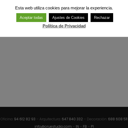
Esta web utiliza cookies para mejorar la experiencia.
Aceptar todas
Ajustes de Cookies
Rechazar
Política de Privacidad
Oficina:
94 612 82 93
– Arquitectura:
647 840 332
– Decoración:
688 608 511
info@oruestudio.com
–
IN
–
FB
–
PI