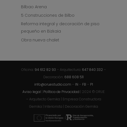
Bilbao Arena
5 Construcciones de Bilbo
Reforma integral y decoración de piso
pequeño en Bizkaia
Obra nueva chalet
Oficina:
94 612 82 93
– Arquitectura:
647 840 332
–
Decoración:
688 608 511
info@oruestudio.com
–
IN
–
FB
–
PI
Aviso legal
|
Política de Privacidad
| 2024 © ORUE
– Arquitecto Gernika | Empresa Constructora
Gernika | Interiorista | Decoración Gernika