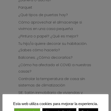
Parquet
¿Qué tipos de puertas hay?
Cómo aprovechar el almacenaje si
vivimos en una casa pequeña
¿Pintura o papel? ¿Qué es mejor?
Tu hijo/a quiere decorar su habitación.
¿Sabes cómo hacerlo?
Balcones: ¿Cómo decorarlos?
¿Cómo ha afectado el COVID a nuestras
casas?
Controlar la temperatura de casa sin
sistemas de climatización
SIE: Salón inmobiliario de viviendas y
decoración de Euskadi
Esta web utiliza cookies para mejorar la experiencia.
Cocina: ¿Cómo distribuirla?