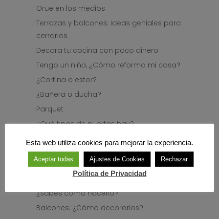
Orue en los medios
Terrazas y balcones: Ideas geniales para
cerrarlos
Decora tu cocina con poco dinero
Tengo un niño, ¿Cómo reformo mi casa?
¿Cortina o estor?
¿Bañera o ducha?
Parquet
¿Qué tipos de puertas hay?
Cómo aprovechar el almacenaje si
Esta web utiliza cookies para mejorar la experiencia.
vivimos en una casa pequeña
Aceptar todas
Ajustes de Cookies
Rechazar
¿Pintura o papel? ¿Qué es mejor?
Política de Privacidad
Tu hijo/a quiere decorar su habitación.
¿Sabes cómo hacerlo?
Balcones: ¿Cómo decorarlos?