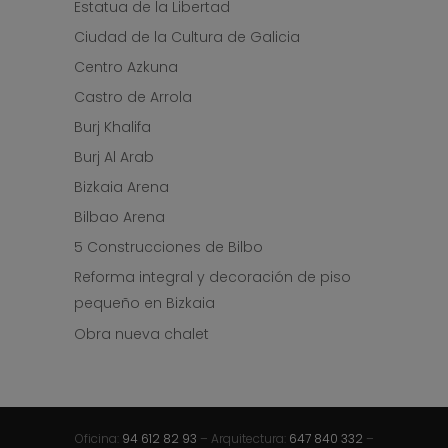
Estatua de la Libertad
Ciudad de la Cultura de Galicia
Centro Azkuna
Castro de Arrola
Burj Khalifa
Burj Al Arab
Bizkaia Arena
Bilbao Arena
5 Construcciones de Bilbo
Reforma integral y decoración de piso
pequeño en Bizkaia
Obra nueva chalet
Oficina:
94 612 82 93
– Arquitectura:
647 840 332
–