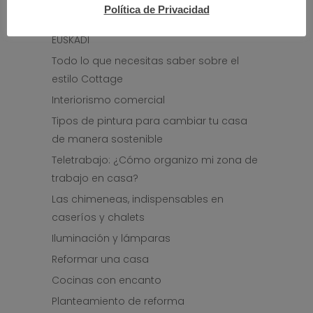
Orue en EL CORREO
Política de Privacidad
SALÓN DE VIVIENDAS Y DECORACIÓN DE
EUSKADI
Todo lo que necesitas saber sobre el
estilo Cottage
Interiorismo comercial
Tipos de pintura para cambiar tu casa
de manera sostenible
Teletrabajo: ¿Cómo organizo mi zona de
trabajo en casa?
Las chimeneas, indispensables en
caseríos y chalets
Iluminación y lámparas
Reformar una casa
Cocinas con encanto
Planteamiento de reforma