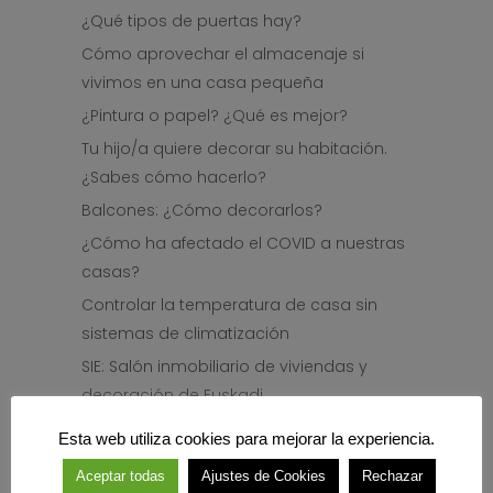
¿Qué tipos de puertas hay?
Cómo aprovechar el almacenaje si
vivimos en una casa pequeña
¿Pintura o papel? ¿Qué es mejor?
Tu hijo/a quiere decorar su habitación.
¿Sabes cómo hacerlo?
Balcones: ¿Cómo decorarlos?
¿Cómo ha afectado el COVID a nuestras
casas?
Controlar la temperatura de casa sin
sistemas de climatización
SIE: Salón inmobiliario de viviendas y
decoración de Euskadi
Cocina: ¿Cómo distribuirla?
Esta web utiliza cookies para mejorar la experiencia.
Las lámparas, grandes protagonistas
Aceptar todas
Ajustes de Cookies
Rechazar