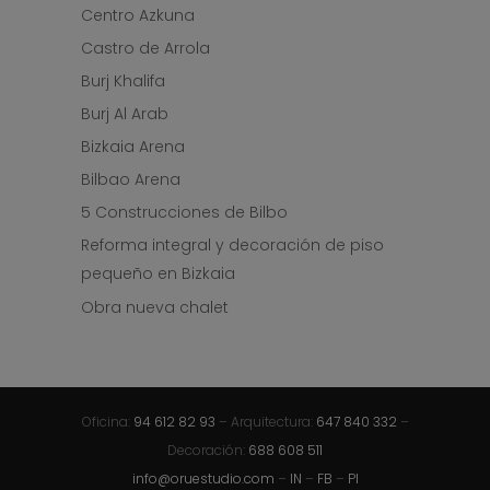
Centro Azkuna
Castro de Arrola
Burj Khalifa
Burj Al Arab
Bizkaia Arena
Bilbao Arena
5 Construcciones de Bilbo
Reforma integral y decoración de piso
pequeño en Bizkaia
Obra nueva chalet
Oficina:
94 612 82 93
– Arquitectura:
647 840 332
–
Decoración:
688 608 511
info@oruestudio.com
–
IN
–
FB
–
PI