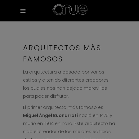
ARQUITECTOS MÁS
FAMOSOS
La arquitectura a pasado por varios
estilos y a tenido diferentes creadores
los cuales nos han dejado maravillas
para poder disfrutar.
El primer arquitecto más famoso es
Miguel Ángel Buonarroti
nació en 1475 y
murió en 1564 en Italia. Este arquitecto ha
sido el creador de los mejores edificios