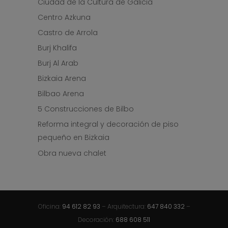
Ciudad de la Cultura de Galicia
Centro Azkuna
Castro de Arrola
Burj Khalifa
Burj Al Arab
Bizkaia Arena
Bilbao Arena
5 Construcciones de Bilbo
Reforma integral y decoración de piso
pequeño en Bizkaia
Obra nueva chalet
Oficina:
94 612 82 93
– Arquitectura:
647 840 332
–
Decoración:
688 608 511