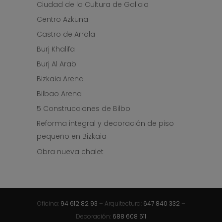
Ciudad de la Cultura de Galicia
Centro Azkuna
Castro de Arrola
Burj Khalifa
Burj Al Arab
Bizkaia Arena
Bilbao Arena
5 Construcciones de Bilbo
Reforma integral y decoración de piso
pequeño en Bizkaia
Obra nueva chalet
Oficina:
94 612 82 93
– Arquitectura:
647 840 332
–
Decoración:
688 608 511