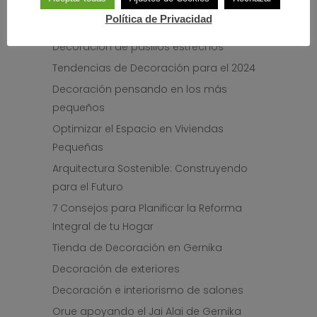
Reforma de pisos y caseríos en Gernika y
Política de Privacidad
alrededores
Decoración de pasillos estrechos
Tendencias de Decoración para el 2024
Decoración pensando en los más
pequeños
Optimizar el Espacio en Viviendas
Pequeñas
Arquitectura Sostenible: Construyendo
para el Futuro
7 Consejos para Planificar la Reforma
Integral de tu Hogar
Tienda de Decoración en Gernika
Decoración de exteriores
Decoración e interiorismo de salones
Orue apoyando el Jai Alai de Gernika