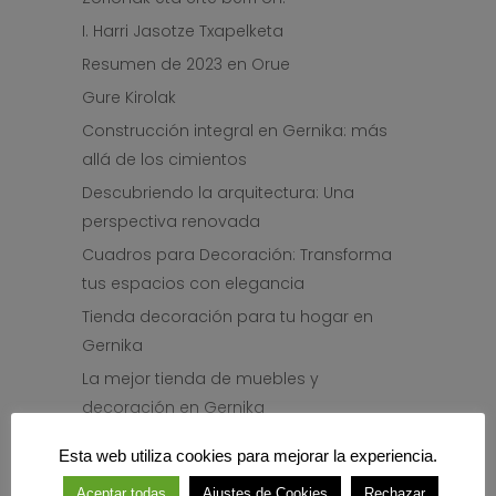
I. Harri Jasotze Txapelketa
Resumen de 2023 en Orue
Gure Kirolak
Construcción integral en Gernika: más
allá de los cimientos
Descubriendo la arquitectura: Una
perspectiva renovada
Cuadros para Decoración: Transforma
tus espacios con elegancia
Tienda decoración para tu hogar en
Gernika
La mejor tienda de muebles y
decoración en Gernika
Decoradora interiorista Gernika
Esta web utiliza cookies para mejorar la experiencia.
Opiniones sobre Orue: Sobresaliente
Aceptar todas
Ajustes de Cookies
Rechazar