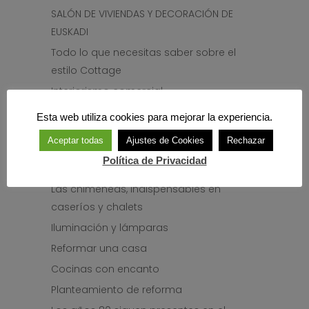
SALÓN DE VIVIENDAS Y DECORACIÓN DE
EUSKADI
Todo lo que necesitas saber sobre el
estilo Cottage
Interiorismo comercial
Tipos de pintura para cambiar tu casa
Esta web utiliza cookies para mejorar la experiencia.
de manera sostenible
Aceptar todas
Ajustes de Cookies
Rechazar
Teletrabajo: ¿Cómo organizo mi zona de
Política de Privacidad
trabajo en casa?
Las chimeneas, indispensables en
caseríos y chalets
Iluminación y lámparas
Reformar una casa
Cocinas con encanto
Planteamiento de reforma