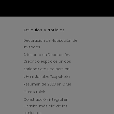
Artículos y Noticias
Decoración de Habitación de
Invitados
Artesanía en Decoración:
Creando espacios únicos
Zorionak eta Urte berri on!
I. Harri Jasotze Txapelketa
Resumen de 2023 en Orue
Gure Kirolak
Construcción integral en
Gernika: más allá de los
cimientos