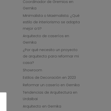
Coordinador de Gremios en
Gernika
Minimalista o Maximalista: ¿Qué
estilo de interiorismo se adapta
mejor a ti?
Arquitecto de caseríos en
Gernika
¿Por qué necesito un proyecto
de arquitecto para reformar mi
casa?
Showroom
Estilos de Decoración en 2023
Reformar un caserío en Gernika
Tendencias de Arquitectura en
Urdaibai
Arquitecto en Gernika