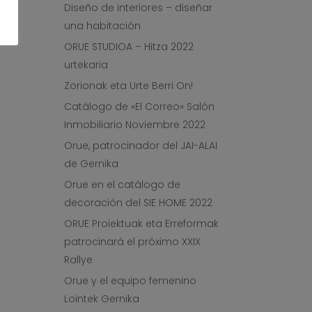
Diseño de interiores – diseñar
una habitación
ORUE STUDIOA – Hitza 2022
urtekaria
Zorionak eta Urte Berri On!
Catálogo de «El Correo» Salón
Inmobiliario Noviembre 2022
Orue, patrocinador del JAI-ALAI
de Gernika
Orue en el catálogo de
decoración del SIE HOME 2022
ORUE Proiektuak eta Erreformak
patrocinará el próximo XXIX
Rallye
Orue y el equipo femenino
Lointek Gernika