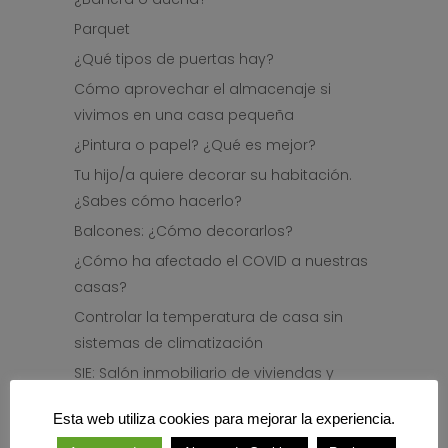
Parquet
¿Qué tipos de puertas hay?
Cómo aprovechar el almacenaje si
vivimos en una casa pequeña
¿Pintura o papel? ¿Qué es mejor?
Tu hijo/a quiere decorar su habitación.
¿Sabes cómo hacerlo?
Balcones: ¿Cómo decorarlos?
¿Cómo ha afectado el COVID a nuestras
casas?
Controlar la temperatura de casa sin
sistemas de climatización
SIE: Salón inmobiliario de viviendas y
decoración de Euskadi
Esta web utiliza cookies para mejorar la experiencia.
Cocina: ¿Cómo distribuirla?