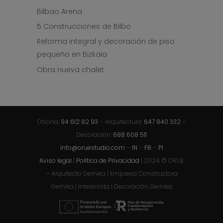
Bilbao Arena
5 Construcciones de Bilbo
Reforma integral y decoración de piso
pequeño en Bizkaia
Obra nueva chalet
Oficina:
94 612 82 93
– Arquitectura:
647 840 332
–
Decoración:
688 608 511
info@oruestudio.com
–
IN
–
FB
–
PI
Aviso legal
|
Política de Privacidad
| 2024 © ORUE
– Arquitecto Gernika | Empresa Constructora
Gernika | Interiorista | Decoración Gernika