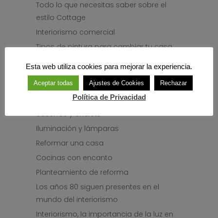
Todo lo que necesitas saber sobre el
estilo Cottage
Interiorismo comercial
Tipos de pintura para cambiar tu casa
de manera sostenible
Esta web utiliza cookies para mejorar la experiencia.
Teletrabajo: ¿Cómo organizo mi zona de
Aceptar todas
Ajustes de Cookies
Rechazar
trabajo en casa?
Política de Privacidad
Las chimeneas, indispensables en
caseríos y chalets
Iluminación y lámparas
Reformar una casa
Cocinas con encanto
Planteamiento de reforma
Los años 80 siguen presentes en el
mundo del interiorismo
Interiorismo, la importancia de la luz en