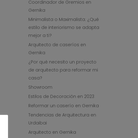
Coordinador de Gremios en
Gernika
Minimalista o Maximalista: ¿Qué
estilo de interiorismo se adapta
mejor a ti?
Arquitecto de caseríos en
Gernika
¿Por qué necesito un proyecto
de arquitecto para reformar mi
casa?
Showroom
Estilos de Decoración en 2023
Reformar un caserío en Gernika
Tendencias de Arquitectura en
Urdaibai
Arquitecto en Gernika