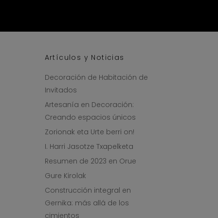
Artículos y Noticias
Decoración de Habitación de
Invitados
Artesanía en Decoración:
Creando espacios únicos
Zorionak eta Urte berri on!
I. Harri Jasotze Txapelketa
Resumen de 2023 en Orue
Gure Kirolak
Construcción integral en
Gernika: más allá de los
cimientos