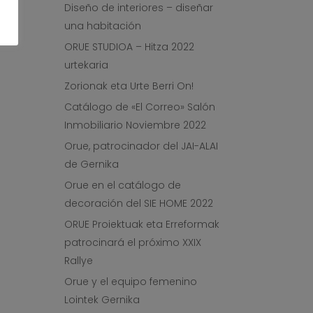
Diseño de interiores – diseñar
una habitación
ORUE STUDIOA – Hitza 2022
urtekaria
Zorionak eta Urte Berri On!
Catálogo de «El Correo» Salón
Inmobiliario Noviembre 2022
Orue, patrocinador del JAI-ALAI
de Gernika
Orue en el catálogo de
decoración del SIE HOME 2022
ORUE Proiektuak eta Erreformak
patrocinará el próximo XXIX
Rallye
Orue y el equipo femenino
Lointek Gernika