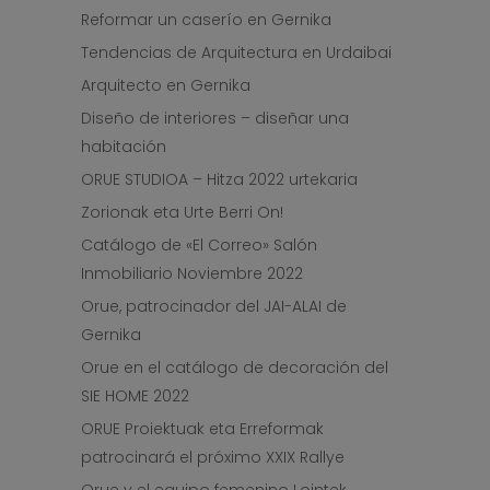
Reformar un caserío en Gernika
Tendencias de Arquitectura en Urdaibai
Arquitecto en Gernika
Diseño de interiores – diseñar una
habitación
ORUE STUDIOA – Hitza 2022 urtekaria
Zorionak eta Urte Berri On!
Catálogo de «El Correo» Salón
Inmobiliario Noviembre 2022
Orue, patrocinador del JAI-ALAI de
Gernika
Orue en el catálogo de decoración del
SIE HOME 2022
ORUE Proiektuak eta Erreformak
patrocinará el próximo XXIX Rallye
Orue y el equipo femenino Lointek