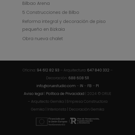
Bilbao Arena
5 Construcciones de Bilbo
Reforma integral y decoración de piso
pequeño en Bizkaia
Obra nueva chalet
Oficina:
94 612 82 93
– Arquitectura:
647 840 332
–
Decoración:
688 608 511
info@oruestudio.com
–
IN
–
FB
–
PI
Aviso legal
|
Política de Privacidad
| 2024 © ORUE
– Arquitecto Gernika | Empresa Constructora
Gernika | Interiorista | Decoración Gernika