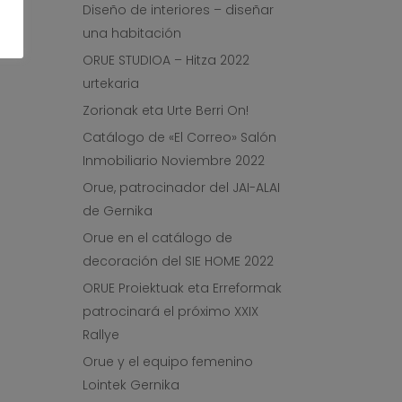
Diseño de interiores – diseñar
una habitación
ORUE STUDIOA – Hitza 2022
urtekaria
Zorionak eta Urte Berri On!
Catálogo de «El Correo» Salón
Inmobiliario Noviembre 2022
Orue, patrocinador del JAI-ALAI
de Gernika
Orue en el catálogo de
decoración del SIE HOME 2022
ORUE Proiektuak eta Erreformak
patrocinará el próximo XXIX
Rallye
Orue y el equipo femenino
Lointek Gernika