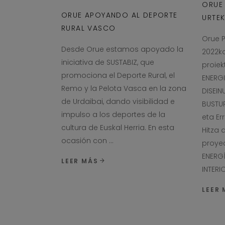
ORUE 
ORUE APOYANDO AL DEPORTE
URTEK
RURAL VASCO
Orue P
Desde Orue estamos apoyado la
2022ko
iniciativa de SUSTABIZ, que
proiek
promociona el Deporte Rural, el
ENERGI
Remo y la Pelota Vasca en la zona
DISEIN
de Urdaibai, dando visibilidad e
BUSTUR
impulso a los deportes de la
eta Er
cultura de Euskal Herria. En esta
Hitza 
ocasión con
proyec
ENERG
LEER MÁS
INTER
LEER