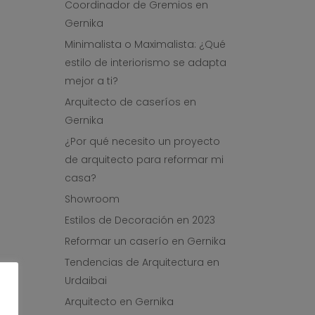
Coordinador de Gremios en
Gernika
Minimalista o Maximalista: ¿Qué
estilo de interiorismo se adapta
mejor a ti?
Arquitecto de caseríos en
Gernika
¿Por qué necesito un proyecto
de arquitecto para reformar mi
casa?
Showroom
Estilos de Decoración en 2023
Reformar un caserío en Gernika
Tendencias de Arquitectura en
Urdaibai
Arquitecto en Gernika