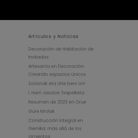
Artículos y Noticias
Decoración de Habitación de
Invitados
Artesanía en Decoración:
Creando espacios únicos
Zorionak eta Urte berri on!
I. Harri Jasotze Txapelketa
Resumen de 2023 en Orue
Gure Kirolak
Construcción integral en
Gernika: más allá de los
cimientos