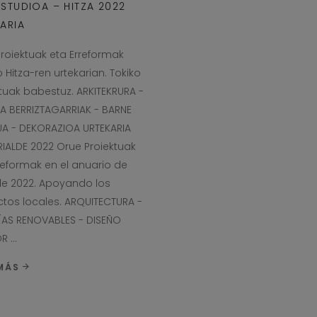
STUDIOA – HITZA 2022
ARIA
roiektuak eta Erreformak
 Hitza-ren urtekarian. Tokiko
tuak babestuz. ARKITEKRURA -
A BERRIZTAGARRIAK - BARNE
UA - DEKORAZIOA URTEKARIA
IALDE 2022 Orue Proiektuak
reformak en el anuario de
de 2022. Apoyando los
tos locales. ARQUITECTURA -
ÍAS RENOVABLES - DISEÑO
IOR
 MÁS