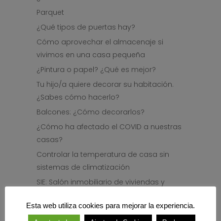
Parquet
¿Qué tipos de puertas hay?
Cómo aprovechar el almacenaje si
vivimos en una casa pequeña
¿Pintura o papel? ¿Qué es mejor?
Tu hijo/a quiere decorar su habitación.
¿Sabes cómo hacerlo?
Balcones: ¿Cómo decorarlos?
¿Cómo ha afectado el COVID a nuestras
casas?
Controlar la temperatura de casa sin
sistemas de climatización
SIE: Salón inmobiliario de viviendas y
decoración de Euskadi
Esta web utiliza cookies para mejorar la experiencia.
Cocina: ¿Cómo distribuirla?