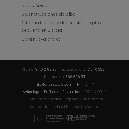
Bilbao Arena
5 Construcciones de Bilbo
Reforma integral y decoración de piso
pequeño en Bizkaia
Obra nueva chalet
Oficina:
94 612 82 93
– Arquitectura:
647 840 332
–
Decoración:
688 608 511
info@oruestudio.com
–
IN
–
FB
–
PI
Aviso legal
|
Política de Privacidad
| 2024 © ORUE
– Arquitecto Gernika | Empresa Constructora
Gernika | Interiorista | Decoración Gernika